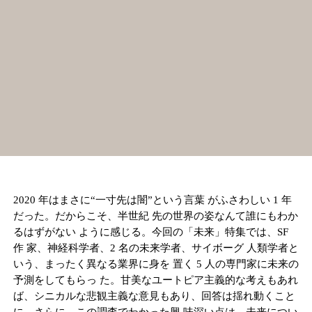
2020 年はまさに“一寸先は闇”という言葉 がふさわしい 1 年
だった。だからこそ、半世紀 先の世界の姿なんて誰にもわか
るはずがない ように感じる。今回の「未来」特集では、SF
作 家、神経科学者、2 名の未来学者、サイボーグ 人類学者と
いう、まったく異なる業界に身を 置く 5 人の専門家に未来の
予測をしてもらっ た。甘美なユートピア主義的な考えもあれ
ば、シニカルな悲観主義な意見もあり、回答は揺れ動くこと
に。さらに、この調査でわかった興 味深い点は、未来につい