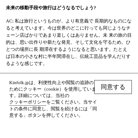
未来の移動手段や旅行はどうなるでしょう?
AC: 私は旅行というものが、より有意義で 長期的なものにな
ると考えています。今は世界のどこに行っても同じようなチ
ェーン店ばかりであまり楽しくはありません。未 来の旅の目
的は、思い出作りや新たな発見、そして文化を守るため。ひ
とつの場所に長 期滞在するようになると思います。たとえ
ば日本の小さな村に半年間滞在し、伝統工芸品を学んだりす
るような感じです。
EC: 自動運転の乗り物が増えると思います。実際に普及する
Kinfolk.jpは、利便性向上や閲覧の追跡の
までは、なんだか変に感じますよね。こう考えてみてくださ
同意する
ためにクッキー（cookie）を使用していま
い。飛行 機は約90%が自動操縦です。それが普通になったの
す。詳細については、当社の
だから、自動運転車での移動も当 たり前になるでしょう。
クッキーポリシー
をご覧ください。当サイ
トの条件に同意し、閲覧を続けるには「同
KA: エネルギー消費の少ない輸送手段が求められるようにな
意する」ボタンを押してください。
ります。私の予測では、2042 年までに旅客機の運航が終了
し、それ以降は貨物機だけになるでしょう。