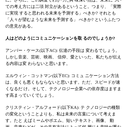
ての考え方には二項 対立があるということ。つまり、「実際
に実現 すると思われる未来を予測する」べきか? それとも
「人々が望むような未来を予測する」 べきか? というふたつ
の意見がある。
人はどのようにコミュニケーションを取 るのでしょうか?
アンバー・ケース(以下AC): 伝達の手段は 変わるでしょう。
しかし音楽、芸術、映画、 信仰、愛といった、私たちが伝え
る内容は変 わらないと思います。
エルウィン・コットマン(以下EC): コミュ ニケーション方法
は、良くも悪くもならないと思います。ただ、スピードが速
くなるだ け。そして、テクノロジー企業への依存度はますま
す高まっていくでしょう。
クリスティン・アルフォード(以下KA): テ クノロジーの種類
の変化ということよりも、私は未来の言葉について考えま
す。たと えばミームやポエム、短いテキスト、画像、 動
画、音声などが、その共有方法によって何 層にも意味が重な