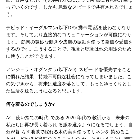
っていくのです。しかも 急激なスピードで共有されるでしょ
う。
デビッド・イーグルマン(以下DE): 携帯電 話を使わなくなり
ます。そしてより直接的なコミュニケーションが可能になり
ます。 筋肉の微妙な動きや皮膚の振動を使って発信や受信を
するのです。こうすることで、視覚と聴覚は他の用途のため
に使うことがで きます。
アンジェラ・オグンタラ(以下AO): スピー ドを優先すること
に慣れた結果、持続不可能な社会になってしまいました。こ
の気づきから、将来は速度を落として、もっとゆっくりとし
た生活を送るようになると思います。
何を着るのでしょうか?
AC:“使い捨ての時代”である 2020 年代の 教訓から、未来の
私たちは再び長く着られ る服を選ぶようになるでしょう。自
分が暮 らす地域で採れる木の実を使ってリネンを 染めるこ
とが、どれほど意味のあることなの か。そういうことに興味