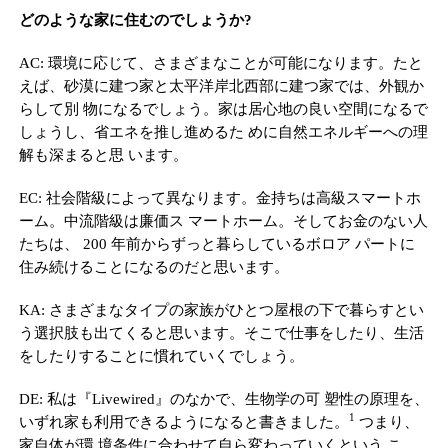
どのような家に住むのでしょうか?
AC: 環境に応じて、さまざまなことが可能になります。たと
えば、砂漠に建つ家と太平洋岸北西部に建つ家では、外観か
らして別 物になるでしょう。家は居心地の良い空間になるで
しょうし、省エネを推し進めるた めに自然エネルギーへの理
解も深まると思 います。
EC: 社会階級によって異なります。金持ちは高級スマートホ
ーム。中流階級は廉価ス マートホーム。そしてお金のない人
たちは、 200 年前からずっと暮らしているボロア パートに
住み続けることになるのだと思います。
KA: さまざまなタイプの家族がひとつ屋根の下で暮らすとい
う選択肢も出てくると思います。そこで仕事をしたり、生活
をしたりすることに慣れていくでしょう。
DE: 私は『Livewired』のなかで、生物学の可 塑性の原理を、
1
いずれ家も利用できるようになると書きました。
つまり、
家自体が環 境条件に合わせて自ら変わっていくという こ