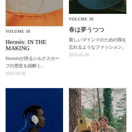
VOLUME 36
春は夢うつつ
VOLUME 36
新しいマインドのための我を
Hermès: IN THE
MAKING
忘れるようなファッション。
2022-03-28
Hermèsが誇るシルクスカー
フの歴史を紐解く。
2022-03-29