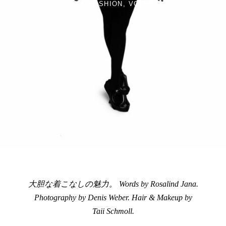
DESIGN
FASHION
VOLUME 37
大胆な着こなしの魅力。
Words by Rosalind Jana.
Photography by Denis Weber. Hair & Makeup by
Taii Schmoll.