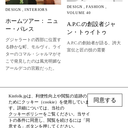
DESIGN
FASHION
DESIGN
INTERIORS
VOLUME 40
ホームツアー： ニュ
A.P.C.の創設者ジャ
ー・パレス
ン・トゥイトゥ
グジャラートの西部に位置す
A.P.C.の創始者が語る、誇大
る静かな町、モルヴィ。ライ
宣伝と匠の技の需要
ターのコマル・シャルマがそ
こで発見したのは風光明媚な
アールデコの宮殿だった。
Kinfolk.jpは、利便性向上や閲覧の追跡の
© Kinfolk 2026
同意する
ためにクッキー（cookie）を使用していま
Terms
す。詳細については、当社の
Subscribe
クッキーポリシー
をご覧ください。当サイ
トの条件に同意し、閲覧を続けるには「同
Website by Mckinley Rice Inc./
意する」ボタンを押してください。