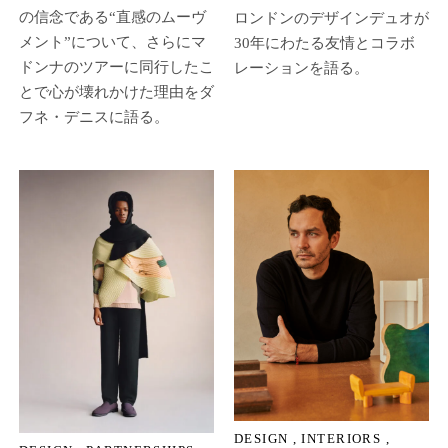
の信念である“直感のムーヴ
ロンドンのデザインデュオが
メント”について、さらにマ
30年にわたる友情とコラボ
ドンナのツアーに同行したこ
レーションを語る。
とで心が壊れかけた理由をダ
フネ・デニスに語る。
DESIGN
INTERIORS