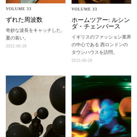
VOLUME 33
VOLUME 33
ずれた周波数
ホームツアー: ルシン
ダ・チェンバース
奇妙な波長をキャッチした、
イギリスのファッション業界
夏の装い。
の中心である 西ロンドンの
2021-06-29
タウンハウスを訪問。
2021-06-29