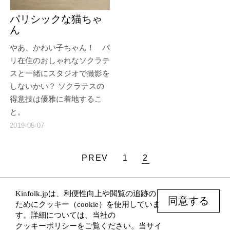
パリシックな猫ちゃ
ん
やあ、かわい子ちゃん！ パ
リ在住のおしゃれなソクラテ
スと一緒にスタジオで撮影を
しないかい？ ソクラテスの
得意技は優雅に着地するこ
と。
2019-05-07
PREV
1
2
Kinfolk.jpは、利便性向上や閲覧の追跡の
© Kinfolk 2026
同意する
ためにクッキー（cookie）を使用していま
Terms
す。詳細については、当社の
Subscribe
クッキーポリシー
をご覧ください。当サイ