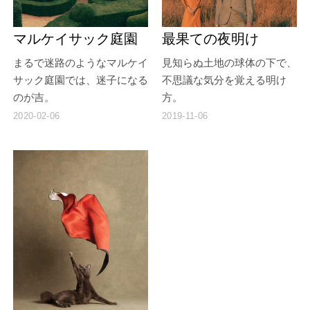
マルケイサック庭園
最果ての夜明け
まるで迷路のようなマルケイ
見知らぬ土地の球体の下で、
サック庭園では、迷子になる
不思議な気分を覚える明け
のが吉。
方。
2020-02-06
2019-11-06