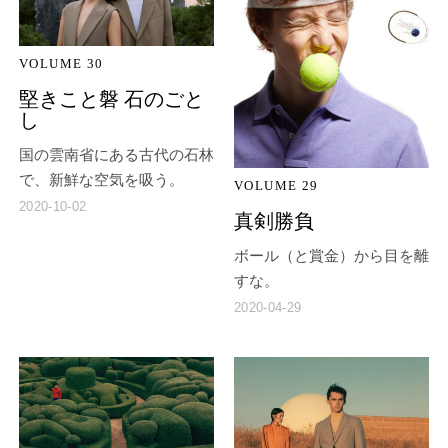
VOLUME 30
堅きこと磐 石のごと
し
国の雲南省にある古代の石林
で、新鮮な空気を吸う。
VOLUME 29
2020-10-02
真剣勝負
ボール（と賞金）から目を離
すな。
2020-04-29