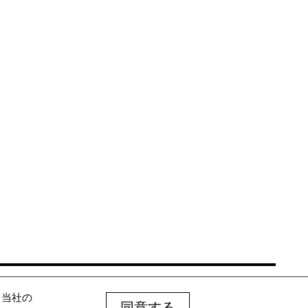
ite design & development by Mckinley Rice Inc.
、当社の
同意する