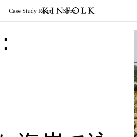
Case Study Room
Shop
READING:
PONZA/ポンツァ島
：