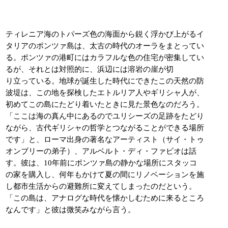
ティレニア海のトパーズ色の海面から鋭く浮かび上がるイ
タリアのポンツァ島は、太古の時代のオーラをまとってい
る。ポンツァの港町にはカラフルな色の住宅が密集してい
るが、それとは対照的に、浜辺には溶岩の崖が切
り立っている。地球が誕生した時代にできたこの天然の防
波堤は、この地を探検したエトルリア人やギリシャ人が、
初めてこの島にたどり着いたときに見た景色なのだろう。
「ここは海の真ん中にあるのでユリシーズの足跡をたどり
ながら、古代ギリシャの哲学とつながることができる場所
です」と、ローマ出身の著名なアーティスト（サイ・トゥ
オンブリーの弟子）、アルベルト・ディ・ファビオは話
す。彼は、10年前にポンツァ島の静かな場所にスタッコ
の家を購入し、何年もかけて夏の間にリノベーションを施
し都市生活からの避難所に変えてしまったのだという。
「この島は、アナログな時代を懐かしむために来るところ
なんです」と彼は微笑みながら言う。