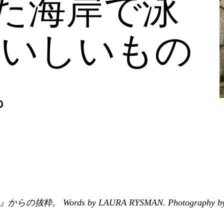
た海岸で泳
おいしいもの
。
からの抜粋。 Words by LAURA RYSMAN. Photography by