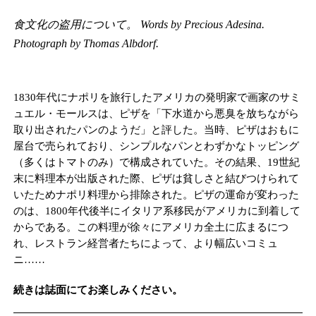
食文化の盗用について。 Words by Precious Adesina.
Photograph by Thomas Albdorf.
1830年代にナポリを旅行したアメリカの発明家で画家のサミ
ュエル・モールスは、ピザを「下水道から悪臭を放ちながら
取り出されたパンのようだ」と評した。当時、ピザはおもに
屋台で売られており、シンプルなパンとわずかなトッピング
（多くはトマトのみ）で構成されていた。その結果、19世紀
末に料理本が出版された際、ピザは貧しさと結びつけられて
いたためナポリ料理から排除された。ピザの運命が変わった
のは、1800年代後半にイタリア系移民がアメリカに到着して
からである。この料理が徐々にアメリカ全土に広まるにつ
れ、レストラン経営者たちによって、より幅広いコミュ
ニ……
続きは誌面にてお楽しみください。