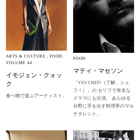
ARTS & CULTURE
FOOD
FOOD
VOLUME 44
マティ・マセソン
イモジェン・クォッ
「YES CHEF!（了解、シェ
ク
フ！）」の セリフで有名な
食べ物で遊ぶアーティスト。
ドラマにも出演。 あらゆる
分野に手を出す料理界のマル
チタレント。