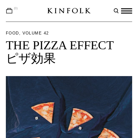
(0)
FOOD
VOLUME 42
THE PIZZA EFFECT
ピザ効果