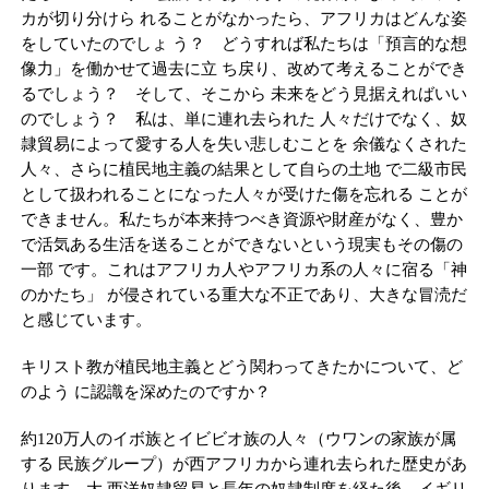
カが切り分けら れることがなかったら、アフリカはどんな姿
をしていたのでしょ う？ どうすれば私たちは「預言的な想
像力」を働かせて過去に立 ち戻り、改めて考えることができ
るでしょう？ そして、そこから 未来をどう見据えればいい
のでしょう？ 私は、単に連れ去られた 人々だけでなく、奴
隷貿易によって愛する人を失い悲しむことを 余儀なくされた
人々、さらに植民地主義の結果として自らの土地 で二級市民
として扱われることになった人々が受けた傷を忘れる ことが
できません。私たちが本来持つべき資源や財産がなく、豊か
で活気ある生活を送ることができないという現実もその傷の
一部 です。これはアフリカ人やアフリカ系の人々に宿る「神
のかたち」 が侵されている重大な不正であり、大きな冒涜だ
と感じています。
キリスト教が植民地主義とどう関わってきたかについて、ど
のよう に認識を深めたのですか？
約120万人のイボ族とイビビオ族の人々（ウワンの家族が属
する 民族グループ）が西アフリカから連れ去られた歴史があ