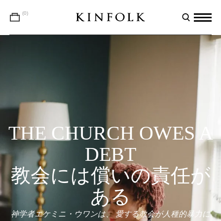
(0)
THE CHURCH OWES A
DEBT
教会には償いの責任が
ある
神学者エケミニ・ウワンは、 愛する教会が人種的暴力に