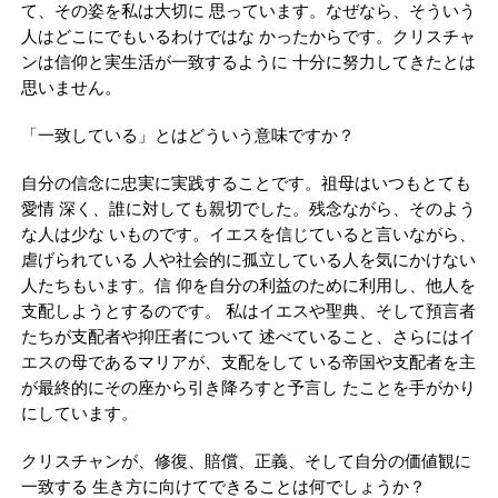
て、その姿を私は大切に 思っています。なぜなら、そういう
人はどこにでもいるわけではな かったからです。クリスチャ
ンは信仰と実生活が一致するように 十分に努力してきたとは
思いません。
「一致している」とはどういう意味ですか？
自分の信念に忠実に実践することです。祖母はいつもとても
愛情 深く、誰に対しても親切でした。残念ながら、そのよう
な人は少な いものです。イエスを信じていると言いながら、
虐げられている 人や社会的に孤立している人を気にかけない
人たちもいます。信 仰を自分の利益のために利用し、他人を
支配しようとするのです。 私はイエスや聖典、そして預言者
たちが支配者や抑圧者について 述べていること、さらにはイ
エスの母であるマリアが、支配をして いる帝国や支配者を主
が最終的にその座から引き降ろすと予言し たことを手がかり
にしています。
クリスチャンが、修復、賠償、正義、そして自分の価値観に
一致する 生き方に向けてできることは何でしょうか？