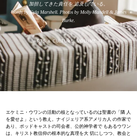
加担してきた責任を 追及している。
Words by Kyla Marshell. Photos by Molly Mandell & James
Burke.
ARTS & CULTURE
VOLUME 48
エケミニ・ウワンの活動の核となっているのは聖書の「隣 人
を愛せよ」という教え。ナイジェリア系アメリカ人 の作家で
あり、ポッドキャストの司会者、公的神学者で もあるウワン
は、キリスト教信仰の根本的な真理を大 切にしつつ、教会と