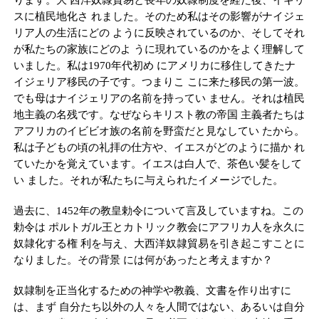
ります。大 西洋奴隷貿易と長年の奴隷制度を経た後、イギリ
スに植民地化さ れました。そのため私はその影響がナイジェ
リア人の生活にどの ように反映されているのか、そしてそれ
が私たちの家族にどのよ うに現れているのかをよく理解して
いました。私は1970年代初め にアメリカに移住してきたナ
イジェリア移民の子です。つまりこ こに来た移民の第一波。
でも母はナイジェリアの名前を持ってい ません。それは植民
地主義の名残です。なぜならキリスト教の帝国 主義者たちは
アフリカのイビビオ族の名前を野蛮だと見なしてい たから。
私は子どもの頃の礼拝の仕方や、イエスがどのように描か れ
ていたかを覚えています。イエスは白人で、茶色い髪をして
い ました。それが私たちに与えられたイメージでした。
過去に、1452年の教皇勅令について言及していますね。この
勅令は ポルトガル王とカトリック教会にアフリカ人を永久に
奴隷化する権 利を与え、大西洋奴隷貿易を引き起こすことに
なりました。その背景 には何があったと考えますか？
奴隷制を正当化するための神学や教義、文書を作り出すに
は、まず 自分たち以外の人々を人間ではない、あるいは自分