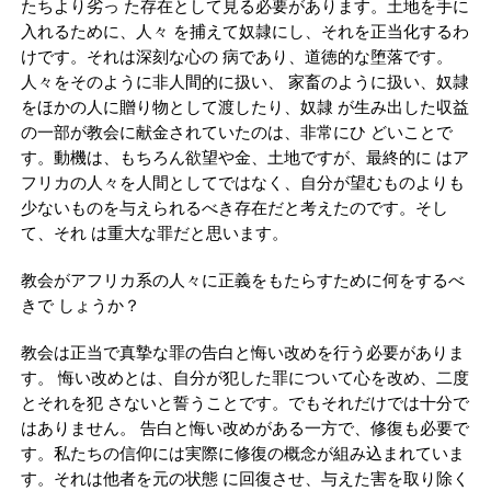
たちより劣っ た存在として見る必要があります。土地を手に
入れるために、人々 を捕えて奴隷にし、それを正当化するわ
けです。それは深刻な心の 病であり、道徳的な堕落です。
人々をそのように非人間的に扱い、 家畜のように扱い、奴隷
をほかの人に贈り物として渡したり、奴隷 が生み出した収益
の一部が教会に献金されていたのは、非常にひ どいことで
す。動機は、もちろん欲望や金、土地ですが、最終的に はア
フリカの人々を人間としてではなく、自分が望むものよりも
少ないものを与えられるべき存在だと考えたのです。そし
て、それ は重大な罪だと思います。
教会がアフリカ系の人々に正義をもたらすために何をするべ
きで しょうか？
教会は正当で真摯な罪の告白と悔い改めを行う必要がありま
す。 悔い改めとは、自分が犯した罪について心を改め、二度
とそれを犯 さないと誓うことです。でもそれだけでは十分で
はありません。 告白と悔い改めがある一方で、修復も必要で
す。私たちの信仰には実際に修復の概念が組み込まれていま
す。それは他者を元の状態 に回復させ、与えた害を取り除く