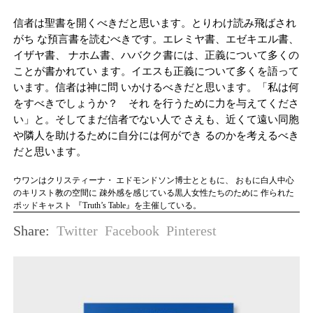
信者は聖書を開くべきだと思います。とりわけ読み飛ばされ
がち な預言書を読むべきです。エレミヤ書、エゼキエル書、
イザヤ書、 ナホム書、ハバクク書には、正義について多くの
ことが書かれてい ます。イエスも正義について多くを語って
います。信者は神に問 いかけるべきだと思います。「私は何
をすべきでしょうか？ それ を行うために力を与えてくださ
い」と。そしてまだ信者でない人で さえも、近くて遠い同胞
や隣人を助けるために自分には何ができ るのかを考えるべき
だと思います。
ウワンはクリスティーナ・ エドモンドソン博士とともに、 おもに白人中心
のキリスト教の空間に 疎外感を感じている黒人女性たちのために 作られた
ポッドキャスト 『Truth’s Table』を主催している。
Twitter
Facebook
Pinterest