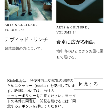
ARTS & CULTURE
ARTS & CULTURE
VOLUME 48
VOLUME 34
デヴィッド・リンチ
食卓に広がる物語
超越瞑想の力について。
地中海のひとときをお皿に乗
せて届ける。
Kinfolk.jpは、利便性向上や閲覧の追跡の
© Kinfolk 2026
同意する
ためにクッキー（cookie）を使用していま
Terms
す。詳細については、当社の
Subscribe
クッキーポリシー
をご覧ください。当サイ
トの条件に同意し、閲覧を続けるには「同
Website by Mckinley Rice Inc./
意する」ボタンを押してください。