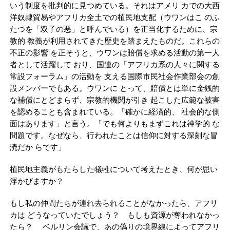
いう制度を批判的に見つめている。それはアメリ カでの大西
洋奴隷貿易やアフリカ全土での植民地支配（ウワンはこ のふ
たつを「双子の悪」と呼んでいる）を正当化するために、宗
教的 教義が利用されてきた歴史を踏まえたものだ。これらの
不正の影響 を正そうと、ウワンは賠償を求める活動の第一人
者として活躍して おり、国連の「アフリカ系の人々に関する
常設フォーラム」の活動を 支える国際市民社会作業部会の創
設メンバーでもある。ウワンに とって、賠償とは単に金銭的
な補償にとどまらず、宗教的機関が引き 起こした広範な被害
を認めることも含まれている。「確かに経済的、 社会的な側
面はあります」と言う。「でも何よりもまずこれは神学的 な
問題です。なぜなら、行われたことは信仰に対する深刻な冒
涜だか らです」
植民地主義がもたらした犠牲について考えたとき、何が思い
浮かびますか？
もし私の仲間たちが連れ去られることがなかったら、アフリ
カは どうなっていたでしょう？ もしも資源が奪われなかっ
たら？ ベルリン会議で、あの偽りの境界線によってアフリ