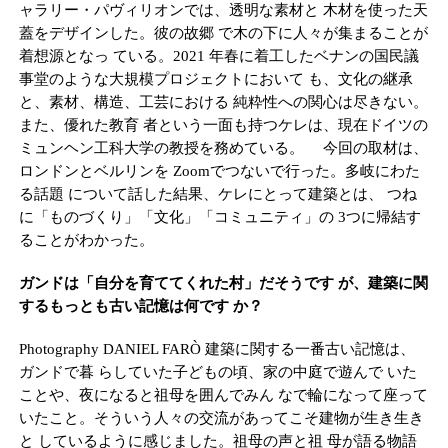
ャラリー・パヴィリオンでは、透明な素材と 木材を使った天
蓋をデザインした。彼の故郷 で木の下に人々が集まることが
着想源となっ ている。2021 年春に着工したベナンの国民議
事堂のような大規模プロジェクトにおいて も、文化の継承
と、素材、構造、工芸における 純粋性への関心は尽きない。
また、優れた教育 者という一面も持つケレは、現在ドイツの
ミュンヘン工科大学の教授を務めている。 今回の取材は、
ロンドンとベルリンを Zoomでつないで行った。多岐にわた
る話題 について話した結果、ケレにとって建築とは、 つね
に「ものづくり」「文化」「コミュニティ」の 3つに帰結す
ることがわかった。
ガンドは「自分を育ててくれた村」だそうです が、建築に関
するもっとも古い記憶は何です か？
Photography DANIEL FARÒ 建築に関する一番古い記憶は、
ガンドで暮 らしていた子どもの頃、家の中庭で遊んで いた
ことや、夜になると祖母を囲んでみん なで輪になって座って
いたこと。そういう人々の交流があってこそ建物が生き生き
と しているように感じました。祖母の声と祖 母が語る物語