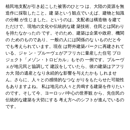
植民地支配が引き起こした被害のひとつ は、大陸の資源を無
造作に採取したこと。建 築という観点でいえば、建物と知識
の分離 が生じました。というのは、支配者は構造物 を建て
ただけで、現地の文化や伝統的な建 築技術、住民とは関わり
を持たなかったの です。そのため、建築は企業や政府、機関
の ためのものであり、一般の人には関係のな いものだと今
でも考えられています。現在 は野外建築パークに再建されて
いる、ジャ ン・プルーヴェがアフリカに量産した住宅 プロ
ジェクト「メゾン・トロピカル」もその 一例です。プルーヴ
ェが地元民と協調して 建設をしていたら、彼の建築はアフリ
カ大 陸の遺産となり永続的な影響を与えたかも しれませ
ん。さらに、人々との感情的なつな がりをもたらせた可能性
もありますよね。 私は地元の人々と共鳴する建築を作りたい
のです。そして今、ヨーロッパ中心の世界観 から、先住民の
伝統的な建築を大切にする 考え方へのシフトが進んでいるの
です。