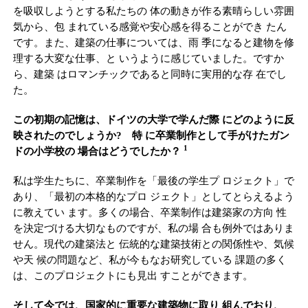
を吸収しようとする私たちの 体の動きが作る素晴らしい雰囲
気から、包 まれている感覚や安心感を得ることができ たん
です。また、建築の仕事については、雨 季になると建物を修
理する大変な仕事、と いうように感じていました。ですか
ら、建築 はロマンチックであると同時に実用的な存 在でし
た。
この初期の記憶は、ドイツの大学で学んだ際 にどのように反
映されたのでしょうか? 特 に卒業制作として手がけたガン
1
ドの小学校の 場合はどうでしたか？
私は学生たちに、卒業制作を「最後の学生プ ロジェクト」で
あり、「最初の本格的なプロ ジェクト」としてとらえるよう
に教えてい ます。多くの場合、卒業制作は建築家の方向 性
を決定づける大切なものですが、私の場 合も例外ではありま
せん。現代の建築法と 伝統的な建築技術との関係性や、気候
や天 候の問題など、私が今もなお研究している 課題の多く
は、このプロジェクトにも見出 すことができます。
そして今では、国家的に重要な建築物に取り 組んでおり、