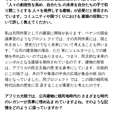
「人々の創造性を高め、自分たち の未来を自分たちの手で切
り開こうとする 人々を後押しする建物」が必要だと発言され
ています。コミュニティや国づくりにおける 建築の役割につ
いて詳しく教えてください。
私は共同作業としての建築に興味がありま す。ベナンの国会
議事堂のようなプロジェ クトでは、その共同作業には、国と
向き合 い、歴史だけでなく未来について考えることも伴いま
2
す。
公共の建造物の場合、ただ 単にシェルターとしての建
物を作ればいい のではありません。つまり、民主的な未来の
シンボルとなる建築を期待されているので す。建物の形状
は、アフリカの民主主義の歴 史を参考にしています。伝統的
にこの地で は、木の下や集落の中央の広場が集会や統 治の
場となっていました。同プロジェクト では、この国の植民地
時代以前の歴史に言 及することが重要だと考えたのです。
アフリカ大陸では、公共建物に植民地時代の さまざまな時代
のレガシーが見事に埋め込ま れていますよね。そのような記
憶をどのよう に扱っていますか？