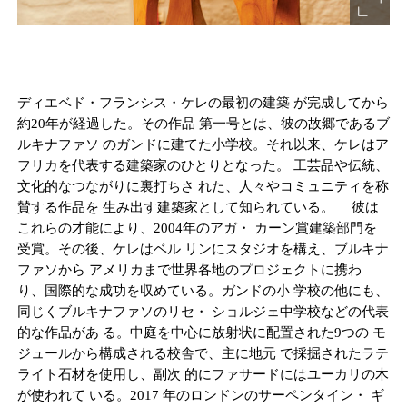
ディエベド・フランシス・ケレの最初の建築 が完成してから
約20年が経過した。その作品 第一号とは、彼の故郷であるブ
ルキナファソ のガンドに建てた小学校。それ以来、ケレはア
フリカを代表する建築家のひとりとなった。 工芸品や伝統、
文化的なつながりに裏打ちさ れた、人々やコミュニティを称
賛する作品を 生み出す建築家として知られている。 彼は
これらの才能により、2004年のアガ・ カーン賞建築部門を
受賞。その後、ケレはベル リンにスタジオを構え、ブルキナ
ファソから アメリカまで世界各地のプロジェクトに携わ
り、国際的な成功を収めている。ガンドの小 学校の他にも、
同じくブルキナファソのリセ・ ショルジェ中学校などの代表
的な作品があ る。中庭を中心に放射状に配置された9つの モ
ジュールから構成される校舎で、主に地元 で採掘されたラテ
ライト石材を使用し、副次 的にファサードにはユーカリの木
が使われて いる。2017 年のロンドンのサーペンタイン・ ギ