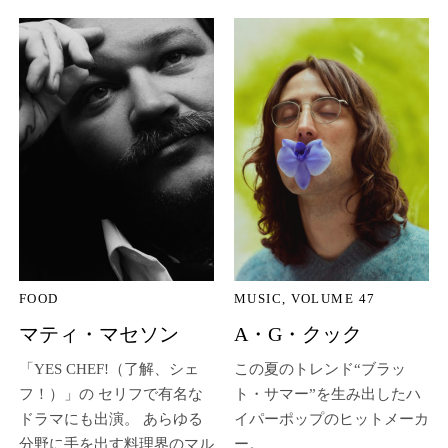
FOOD
MUSIC
VOLUME 47
マティ・マセソン
A・G・クック
「YES CHEF!（了解、シェ
この夏のトレンド“ブラッ
フ！）」の セリフで有名な
ト・サマー”を生み出したハ
ドラマにも出演。 あらゆる
イパーポップのヒットメーカ
分野に手を出す料理界のマル
ー。