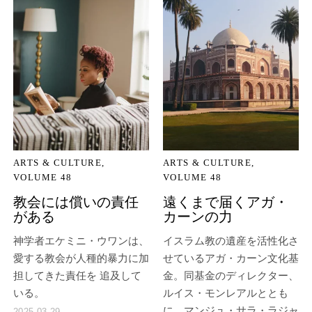
ARTS & CULTURE
ARTS & CULTURE
VOLUME 48
VOLUME 48
教会には償いの責任
遠くまで届くアガ・
がある
カーンの力
神学者エケミニ・ウワンは、
イスラム教の遺産を活性化さ
愛する教会が人種的暴力に加
せているアガ・カーン文化基
担してきた責任を 追及して
金。同基金のディレクター、
いる。
ルイス・モンレアルととも
に、マンジュ・サラ・ラジャ
2025-03-29