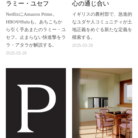
ラミー・ユセフ
心の通じ合い
NetflixにAmazon Prime。
イギリスの農村部で、急進的
HBOやHuluも。あちこちか
なユダヤ人コミュニティが土
ら引く手あまたのラミー・ユ
地正義をめぐる新たな定義を
セフ。止まらない快進撃をラ
模索する。
ラ・アタラが解説する。
2025-03-29
2025-03-29